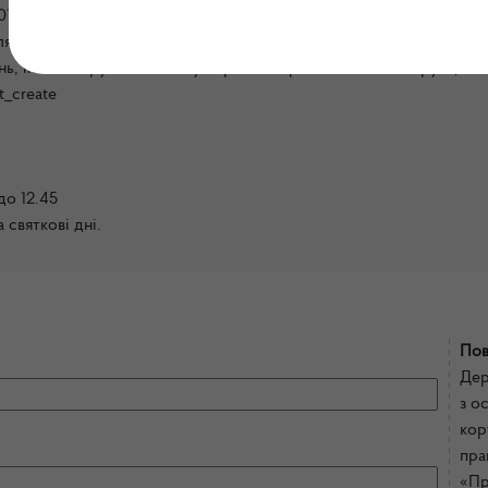
01042, м. Київ, Новопечерський пров. 3, корпус 2
я повідомлення про повідомлення про можливі факти корупційни
ь, інших порушень Закону України «Про запобігання корупції»
t_create
до 12.45
а святкові дні.
Пов
Дер
з о
кор
пра
«Пр