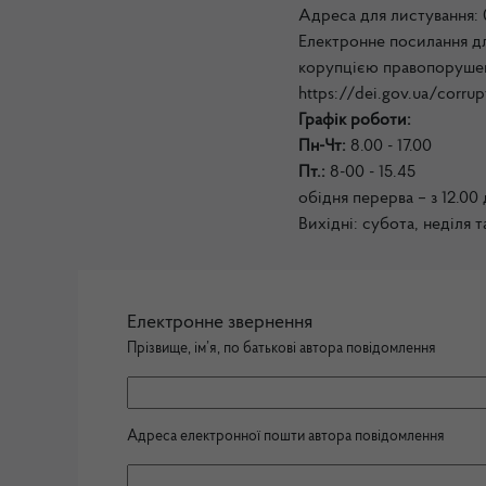
Адреса для листування: 
Електронне посилання дл
корупцією правопорушен
https://dei.gov.ua/corrup
Графік роботи:
Пн-Чт:
8.00 - 17.00
Пт.:
8-00 - 15.45
обідня перерва – з 12.00 
Вихідні: субота, неділя т
Електронне звернення
Прізвище, ім’я, по батькові автора повідомлення
Адреса електронної пошти автора повідомлення