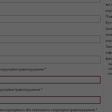
які
кор
Пов
бут
(ан
мож
кор
Зак
інф
фак
За
со
ла корупційне правопорушення *
за
корупційне правопорушення *
ння корупційного або пов'язаного з корупцією правопорушення *