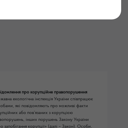
х, або пов`язаних з
ідомлення про корупційне правопорушення
жавна екологічна інспекція України співпрацює
собами, які повідомляють про можливі факти
упційних або пов’язаних з корупцією
вопорушень, інших порушень Закону України
о запобігання корупції» (далі – Закон). Особи,