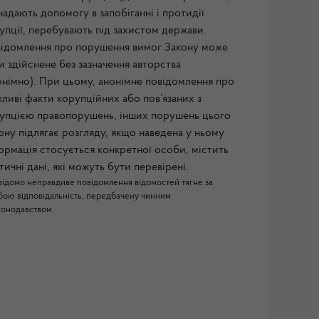
 надають допомогу в запобіганні і протидії
упції, перебувають під захистом держави.
ідомлення про порушення вимог Закону може
и здійснене без зазначення авторства
онімно). При цьому, анонімне повідомлення про
ливі факти корупційних або пов’язаних з
упцією правопорушень, інших порушень цього
ону підлягає розгляду, якщо наведена у ньому
ормація стосується конкретної особи, містить
тичні дані, які можуть бути перевірені.
відомо неправдиве повідомлення відомостей тягне за
бою відповідальність, передбачену чинним
конодавством.