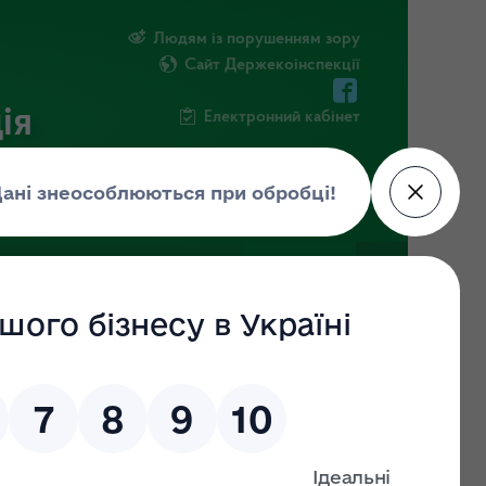
Людям із порушенням зору
Сайт Держекоінспекції
ія
Електронний кабінет
ЧНА ІНФОРМАЦІЯ
НОВИНИ
орупцією правопорушень,