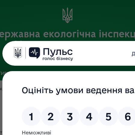
ержавна екологічна інспекц
Центрального округу
Офіційний веб-портал
ИВНА БАЗА
ЗВ’ЯЗКИ ІЗ ГРОМАДСЬКІСТЮ ТА ЗМІ
ПУБЛІ
ідомлення про можливі факти корупційних, або пов`язаних з к
інших порушень Закону України «Про запобігання корупції».
Контактна особа:
Завідувач Сектору з питань запобігання та виявлення корупції
Давидова Наталія Андріївна
3
rrupt@dei.gov.ua