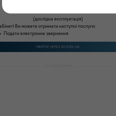
Електронний кабінет
(дослідна експлуатація)
абінеті Ви можете отримати наступні послуги:
Подати електронне звернення
УВІЙТИ ЧЕРЕЗ ID.GOV.UA
За підтримки