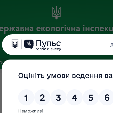
ержавна екологічна інспекц
Центрального округу
Офіційний веб-портал
ИВНА БАЗА
ЗВ’ЯЗКИ ІЗ ГРОМАДСЬКІСТЮ ТА ЗМІ
ПУБЛІ