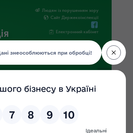
Людям із порушенням зору
Сайт Держекоінспекції
ія
Електронний кабінет
ЧНА ІНФОРМАЦІЯ
НОВИНИ