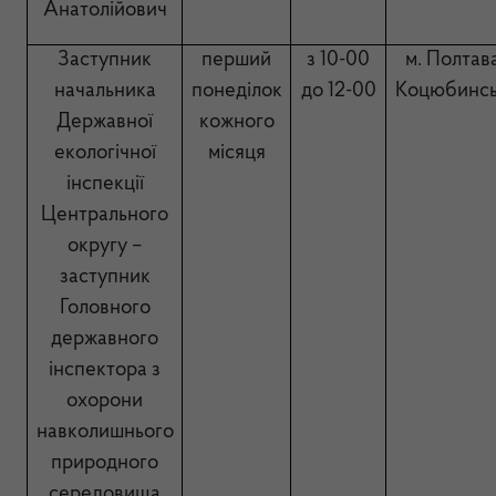
Анатолійович
Заступник
перший
з 10-00
м. Полтава
начальника
понеділок
до 12-00
Коцюбинсь
Державної
кожного
екологічної
місяця
інспекції
Центрального
округу –
заступник
Головного
державного
інспектора з
охорони
навколишнього
природного
середовища