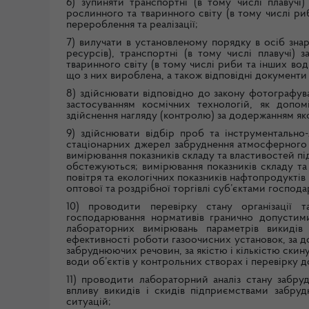
6) зупиняти транспортні (в тому числі плавучі
рослинного та тваринного світу (в тому числі ри
перероблення та реалізації;
7) вилучати в установленому порядку в осіб знар
ресурсів), транспортні (в тому числі плавучі)
тваринного світу (в тому числі риби та інших во
що з них вироблена, а також відповідні документи 
8) здійснювати відповідно до закону фотографуванн
застосуванням космічних технологій, як допом
здійснення нагляду (контролю) за додержанням яко
9) здійснювати відбір проб та інструментально
стаціонарних джерел забруднення атмосферного п
вимірювання показників складу та властивостей п
обстежуються; вимірювання показників складу т
повітря та екологічних показників нафтопродуктів
оптової та роздрібної торгівлі суб’єктами господ
10) проводити перевірку стану організації 
господарювання нормативів гранично допустими
лабораторних вимірювань параметрів викидів
ефективності роботи газоочисних установок, за 
забруднюючих речовин, за якістю і кількістю скин
води об’єктів у контрольних створах і перевірку 
11) проводити лабораторний аналіз стану забру
впливу викидів і скидів підприємствами забруд
ситуацій;