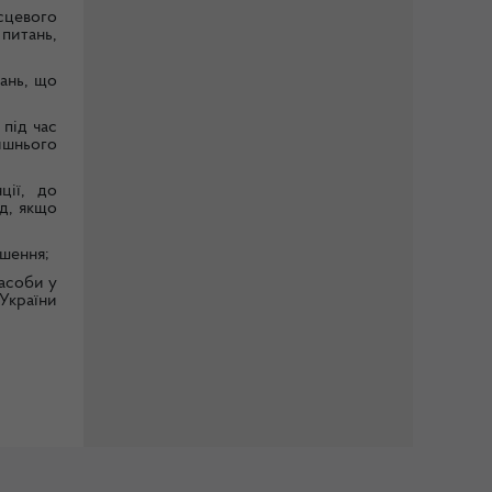
сцевого
питань,
ань, що
під час
ишнього
ції, до
д, якщо
ушення;
засоби у
України