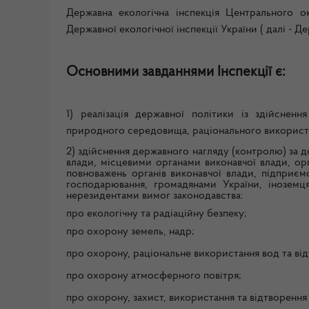
Державна екологічна інспекція Центрального окр
Державної екологічної інспекції України ( далі - Д
Основними завданнями Інспекції є
:
1) реалізація державної політики із здійсне
природного середовища, раціонального використа
2) здійснення державного нагляду (контролю) за 
влади, місцевими органами виконавчої влади, ор
повноважень органів виконавчої влади, підприєм
господарювання, громадянами України, інозем
нерезидентами вимог законодавства:
про екологічну та радіаційну безпеку;
про охорону земель, надр;
про охорону, раціональне використання вод та ві
про охорону атмосферного повітря;
про охорону, захист, використання та відтворення 