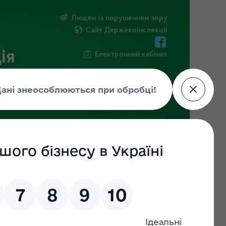
Людям із порушенням зору
Сайт Держекоінспекції
ія
Електронний кабінет
ЧНА ІНФОРМАЦІЯ
НОВИНИ