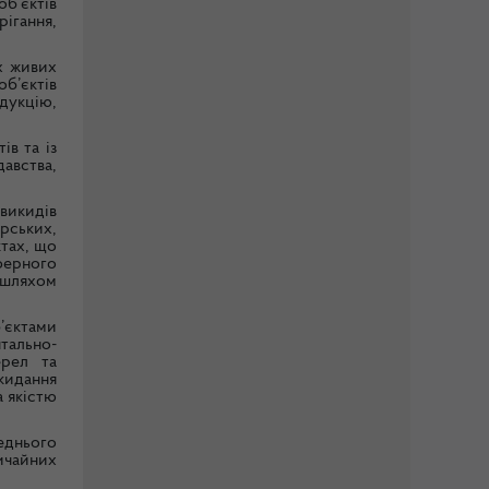
б’єктів
рігання,
х живих
б’єктів
одукцію,
ів та із
авства,
викидів
рських,
ктах, що
ферного
я шляхом
’єктами
тально-
ерел та
кидання
а якістю
еднього
ичайних