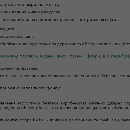
ну об’єктів тваринного світу;
 інших водних живих ресурсів;
альне використання природних ресурсів, дотримання їх умов;
асаджень;
 рослинного світу;
берігання, використання та державного обліку зоологічних, бо
іжнародну торгівлю видами дикої фауни і флори, що перебува
йснення полювання;
о світу, занесених до Червоної та Зеленої книг України, форм
в природно-заповідного фонду;
зпечення екологічної безпеки виробництва хімічних джерел ст
у, ведення обліку обсягів накопичення відпрацьованих хімічни
кументах операцій із шкідливими речовинами та сумішами, бал