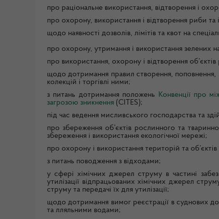
про раціональне використання, відтворення і охоро
про охорону, використання і відтворення риби та
щодо наявності дозволів, лімітів та квот на спеці
про охорону, утримання і використання зелених н
про використання, охорону і відтворення об’єктів
щодо дотримання правил створення, поповнення, з
колекцій і торгівлі ними;
з питань дотримання положень
Конвенції про м
загрозою зникнення
(CITES);
під час ведення мисливського господарства та зді
про збереження об’єктів рослинного та тваринног
збереження і використання екологічної мережі;
про охорону і використання територій та об’єкті
з питань поводження з відходами;
у сфері хімічних джерел струму в частині забе
утилізації відпрацьованих хімічних джерел струм
струму та передачі їх для утилізації;
щодо дотримання вимог реєстрації в суднових до
та лляльними водами;