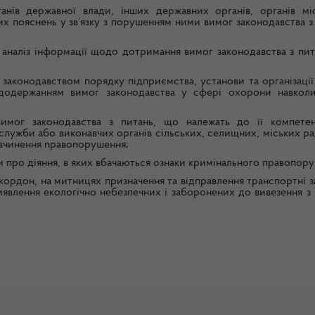
анів державної влади, інших державних органів, органів мі
 пояснень у зв’язку з порушенням ними вимог законодавства з 
 аналіз інформації щодо дотримання вимог законодавства з пит
аконодавством порядку підприємства, установи та організації 
 додержанням вимог законодавства у сфері охорони навкол
вимог законодавства з питань, що належать до її компетен
лужби або виконавчих органів сільських, селищних, міських ра
вчинення правопорушення;
 про діяння, в яких вбачаються ознаки кримінального правопор
 кордон, на митницях призначення та відправлення транспортні 
явлення екологічно небезпечних і заборонених до вивезення з 