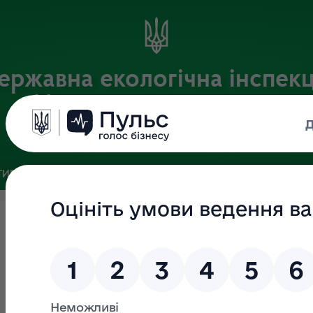
ержавна екологічна інспекц
Центрального округу
Офіційний веб-портал
ИВНА БАЗА
ЗВ’ЯЗКИ ІЗ ГРОМАДСЬКІСТЮ ТА ЗМІ
ПУБЛІ