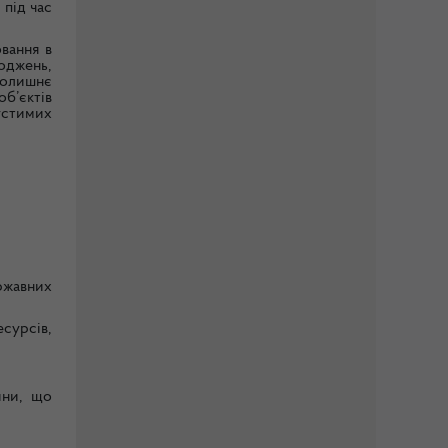
 під час
вання в
годжень,
колишнє
б’єктів
пустимих
ржавних
сурсів,
ини, що