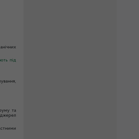
танічних
ють під
ування,
руму та
х джерел
астними