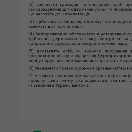
12) викликати громадян та посадових осіб орг
самоврядування для одержання усних та письмових
що належать до її компетенції;
13) здійснювати збирання, обробку та проводити
належать до її компетенції;
14) безперешкодно обстежувати в установленому з
здійснення державного нагляду (контролю) за
природного середовища, охорони земель, надр;
15) доставляти осіб, які вчинили порушення 
правоохоронних органів, органів Держприкордонс
особу порушника неможливо встановити на місці 
16) передавати правоохоронним органам матеріали
17) оглядати в пунктах пропуску через державний
порядку, визначеному законодавством, з метою ви
та ввезення в Україну вантажів.