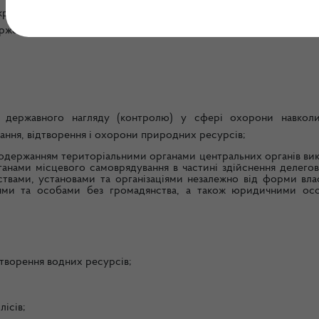
угу (далі - Інспекція)
є міжрегіональним територіальним 
ержекоінспекція ) та їй підпорядковується.
ння державного нагляду (контролю) у сфері охорони навкол
ння, відтворення і охорони природних ресурсів;
додержанням територіальними органами центральних органів вик
ганами місцевого самоврядування в частині здійснення делегов
ствами, установами та організаціями незалежно від форми влас
цями та особами без громадянства, а також юридичними ос
дтворення водних ресурсів;
лісів;