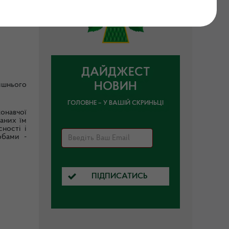
органом
ДАЙДЖЕСТ
ишнього
НОВИН
ГОЛОВНЕ – У ВАШІЙ СКРИНЬЦІ
онавчої
аних їм
ності і
обами -
ПІДПИСАТИСЬ