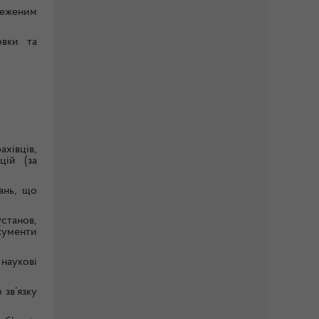
меженим
овки та
ахівців,
цій (за
ань, що
станов,
окументи
наукові
зв’язку