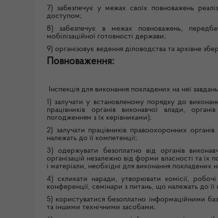
7) забезпечує у межах своїх повноважень реалі
доступом;
8) забезпечує в межах повноважень, передбач
мобілізаційної готовності держави;
9) організовує ведення діловодства та архівне збе
Повноваження:
Інспекція для виконання покладених на неї завдань
1) залучати у встановленому порядку до виконанн
працівників органів виконавчої влади, органів
погодженням з їх керівниками);
2) залучати працівників правоохоронних органів
належать до її компетенції;
3) одержувати безоплатно від органів виконавч
організацій незалежно від форми власності та їх 
і матеріали, необхідні для виконання покладених на
4) скликати наради, утворювати комісії, робочі
конференції, семінари з питань, що належать до її 
5) користуватися безоплатно інформаційними ба
та іншими технічними засобами;