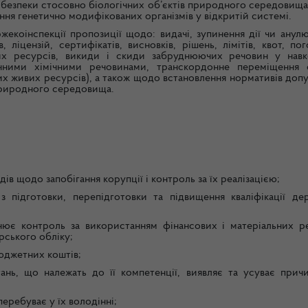
ї безпеки стосовно біологічних об’єктів природного середовища
ня генетично модифікованих організмів у відкритій системі.
екоінспекції пропозиції щодо: видачі, зупинення дії чи анулю
ліцензій, сертифікатів, висновків, рішень, лімітів, квот, по
них ресурсів, викиди і скиди забруднюючих речовин у нав
ними хімічними речовинами, транскордонне переміщення о
них живих ресурсів), а також щодо встановлення нормативів до
 природного середовища.
ів щодо запобігання корупції і контроль за їх реалізацією;
з підготовки, перепідготовки та підвищення кваліфікації де
снює контроль за використанням фінансових і матеріальних ре
рського обліку;
бюджетних коштів;
тань, що належать до її компетенції, виявляє та усуває прич
перебуває у їх володінні;