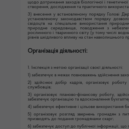
щодо дотримання заходів біологічної і генетично
створення, дослідження та практичного використан
3) внесення у встановленому порядку Голові Держ
установленому законодавством порядку дозволів, 
свідоцтв на спеціальне використання природ
природне середовище, поводження з небезпеч
рослинного і тваринного світу (у тому числі вод
рівнів шкідливого впливу на стан навколишнього
Організація діяльності:
1. Інспекція з метою організації своєї діяльності:
1) забезпечує в межах повноважень здійснення заход
2) здійснює добір кадрів, організовує роботу 
службовців;
3) організовує планово-фінансову роботу, здій
забезпечує організацію та вдосконалення бухгалте
4) забезпечує ефективне і цільове використання 
5) організовує розгляд звернень громадян з пи
призводять до подання громадянами скарг;
6) забезпечує доступ до публічної інформації, що 