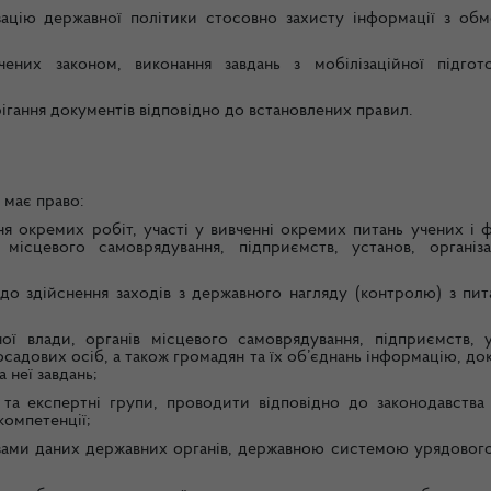
зацію державної політики стосовно захисту інформації з об
ених законом, виконання завдань з мобілізаційної підгот
рігання документів відповідно до встановлених правил.
 має право:
я окремих робіт, участі у вивченні окремих питань учених і ф
 місцевого самоврядування, підприємств, установ, організа
 до здійснення заходів з державного нагляду (контролю) з пит
ої влади, органів місцевого самоврядування, підприємств, у
посадових осіб, а також громадян та їх об’єднань інформацію, д
 неї завдань;
 та експертні групи, проводити відповідно до законодавства 
компетенції;
зами даних державних органів, державною системою урядового 