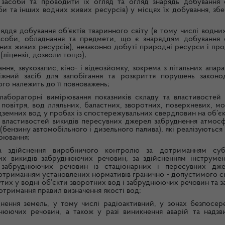
) засоби та проводити їх огляд та огляд знарядь добування о
би та інших водних живих ресурсів) у місцях їх добування, збе
яддя добування об’єктів тваринного світу (в тому числі водни
 засоби, обладнання та предмети, що є знаряддям добування о
дних живих ресурсів), незаконно добуті природні ресурси і пр
(ліцензії, дозволи тощо);
я, звукозапис, кіно- і відеозйомку, зокрема з літальних апарат
іжний засіб для запобігання та розкриття порушень законод
го належить до її повноважень;
-лабораторні вимірювання показників складу та властивостей 
овітря, вод лляльних, баластних, зворотних, поверхневих, мо
ідземних вод у пробах із спостережувальних свердловин на об’є
а властивостей викидів пересувних джерел забруднення атмос
 (бензину автомобільного і дизельного палива), які реалізуютьс
арювання;
та здійснення виробничого контролю за дотриманням суб
х викидів забруднюючих речовин, за здійсненням інструмен
 забруднюючих речовин із стаціонарних і пересувних дж
дотриманням установлених нормативів гранично - допустимого с
утих у водні об’єкти зворотних вод і забруднюючих речовин та з
дотримання правил визначення якості вод;
днення земель, у тому числі радіоактивний, у зонах безпосер
нюючих речовин, а також у разі виникнення аварій та надзв