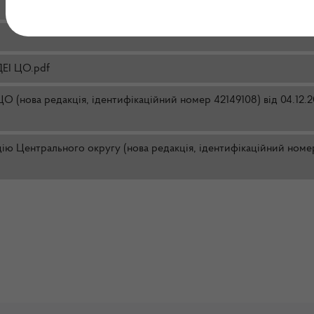
ДЕІ ЦО.pdf
 (нова редакція, ідентифікаційний номер 42149108) від 04.12.
ію Центрального округу (нова редакція, ідентифікаційний номе