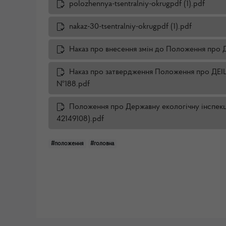
polozhennya-tsentralniy-okrugpdf (1).pdf
nakaz-30-tsentralniy-okrugpdf (1).pdf
Наказ про внесення змін до Положення про 
Наказ про затвердження Положення про ДЕІЦО
№188.pdf
Положення про Державну екологічну інспекц
42149108).pdf
#положення
#головна