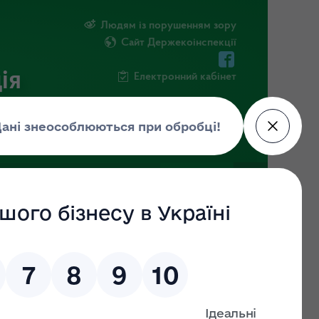
Людям із порушенням зору
Сайт Держекоінспекції
ія
Електронний кабінет
ЧНА ІНФОРМАЦІЯ
НОВИНИ
ного