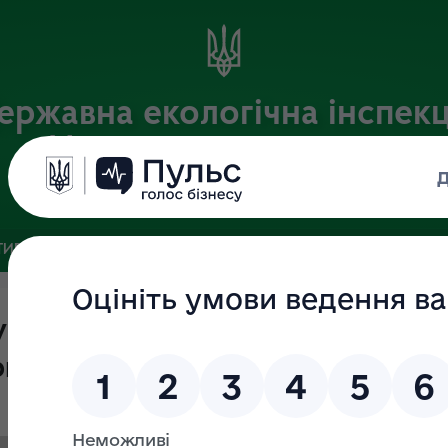
ержавна екологічна інспекц
Центрального округу
Офіційний веб-портал
ИВНА БАЗА
ЗВ’ЯЗКИ ІЗ ГРОМАДСЬКІСТЮ ТА ЗМІ
ПУБЛІ
екологічну інспекцію Централь
каська області)