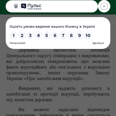
ДЕРЖЕКОІНСПЕКЦІЯ
Центрального округу
Повідомлення про корупцію
Дата: 2026-04-22
Державна екологічна інспекція
Центрального округу співпрацює з викривачами,
які добросовісно повідомляють про можливі
факти корупційних або пов’язаних з корупцією
правопорушень, інших порушень Закону
України «Про запобігання корупції».
Викривачі, які надають допомогу в
запобіганні та протидії корупції, перебувають
під захистом держави.
Ви можете надіслати відповідне
повідомлення, інформація в якому стосується