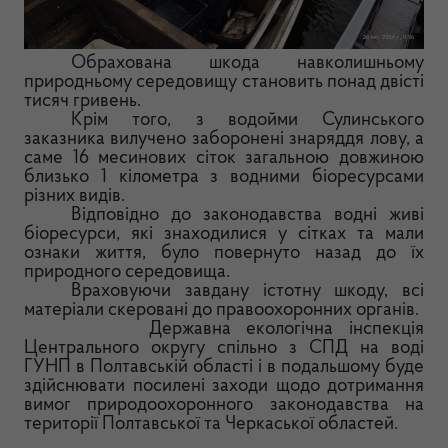
Обрахована шкода навколишньому
природньому середовищу становить понад двісті
тисяч гривень.
Крім того, з водойми Сулинського
заказника вилучено заборонені знаряддя лову, а
саме 16 месинових сіток загальною довжиною
близько 1 кілометра з водними біоресурсами
різних видів.
Відповідно до законодавства водні живі
біоресурси, які знаходилися у сітках та мали
ознаки життя, було повернуто назад до їх
природного середовища.
Враховуючи завдану істотну шкоду, всі
матеріали скеровані до правоохоронних органів.
Державна екологічна інспекція
Центрального округу спільно з СПД на воді
ГУНП в Полтавській області і в подальшому буде
здійснювати посилені заходи щодо дотримання
вимог природоохоронного законодавства на
території Полтавської та Черкаської областей.