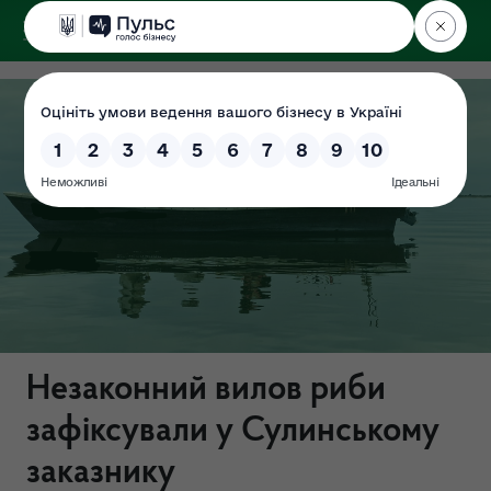
ДЕРЖЕКОІНСПЕКЦІЯ
Центрального округу
Незаконний вилов риби
зафіксували у Сулинському
заказнику