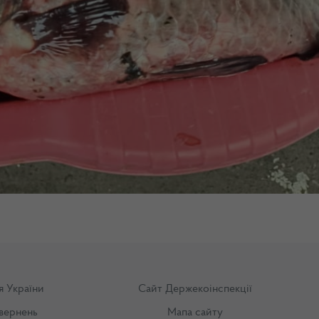
я України
Сайт Держекоінспекції
вернень
Мапа сайту