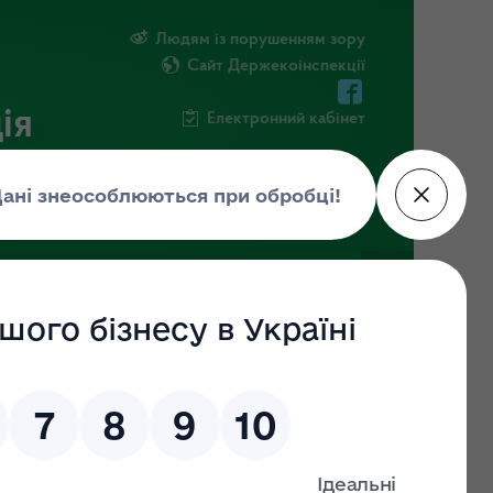
Людям із порушенням зору
Сайт Держекоінспекції
ія
Електронний кабінет
ЧНА ІНФОРМАЦІЯ
НОВИНИ