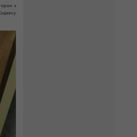
тором з
Кодексу