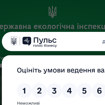
ержавна екологічна інспекц
Центрального округу
Офіційний веб-портал
ИВНА БАЗА
ЗВ’ЯЗКИ ІЗ ГРОМАДСЬКІСТЮ ТА ЗМІ
ПУБЛІ