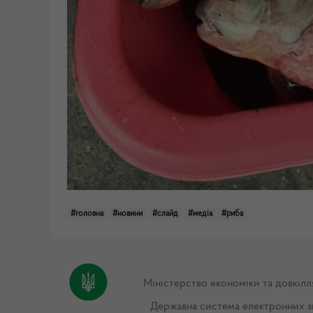
#головна
#новини
#слайд
#медіа
#риба
Міністерство економіки та довкілл
Державна система електронних з