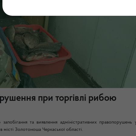
орушення при торгівлі рибою
запобігання та виявлення адміністративних правопорушень 
місті Золотоноша Черкаської області.