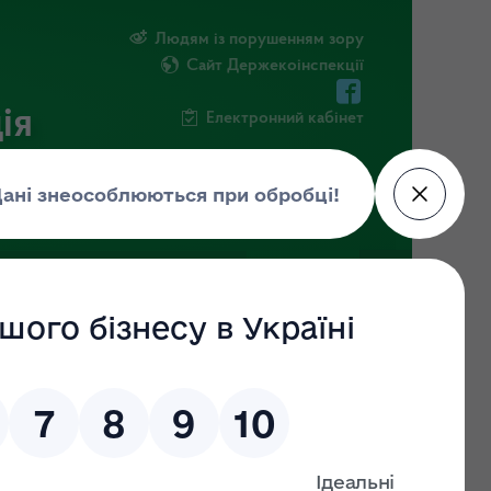
Людям із порушенням зору
Сайт Держекоінспекції
ія
Електронний кабінет
ЧНА ІНФОРМАЦІЯ
НОВИНИ