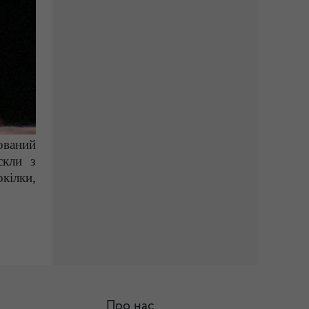
ований
скли з
кілки,
Про нас