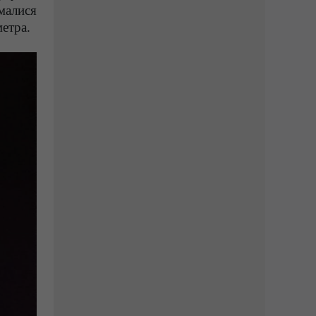
малися
етра.