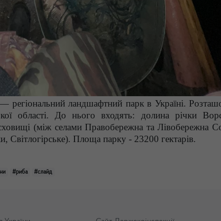
— регіональний ландшафтний парк в Україні. Розташ
ької області. До нього входять: долина річки Вор
сховищі (між селами Правобережна та Лівобережна Со
, Світлогірське). Площа парку - 23200 гектарів.
ни
#риба
#слайд