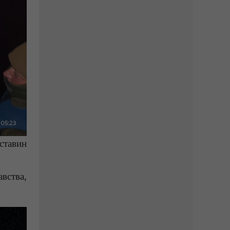
ставин
вства,