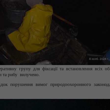
еративну групу для фіксації та встановлення всіх об
и та рибу вилучено.
ок порушення вимог природоохоронного законода