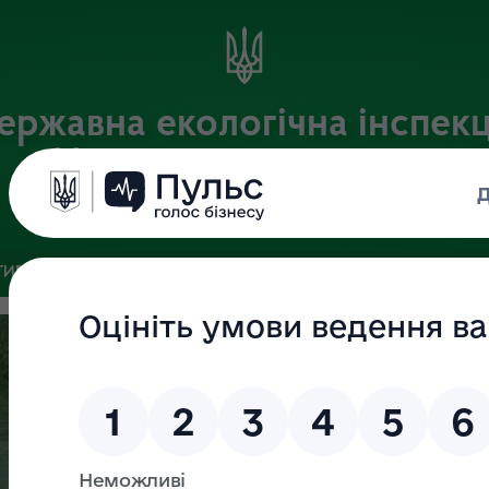
ержавна екологічна інспекц
Центрального округу
Офіційний веб-портал
ИВНА БАЗА
ЗВ’ЯЗКИ ІЗ ГРОМАДСЬКІСТЮ ТА ЗМІ
ПУБЛІ