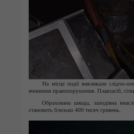
На місце події викликали слідчо-оп
вчинення правопорушення. Плавзасіб, сітк
Обрахована шкода, заподіяна внаслід
становить близько 400 тисяч гривень.