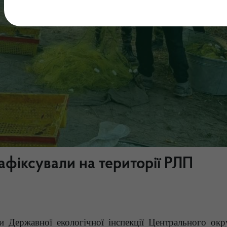
фіксували на території РЛП
и Державної екологічної інспекції Центрального окр