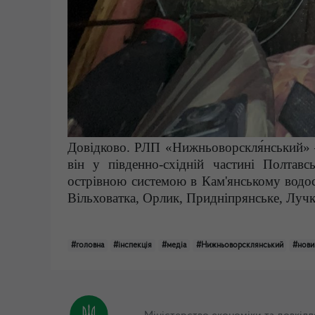
Довідково. РЛП «Нижньоворскля́нський» 
він у південно-східній частині Полтавс
острівною системою в Кам'янському водо
Вільховатка, Орлик, Придніпрянське, Лучки
#головна
#інспекція
#медіа
#Нижньоворсклянський
#нови