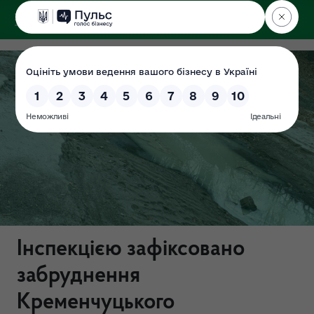
ДЕРЖЕКОІНСПЕКЦІЯ
Центрального округу
Інспекцією зафіксовано
забруднення
Кременчуцького