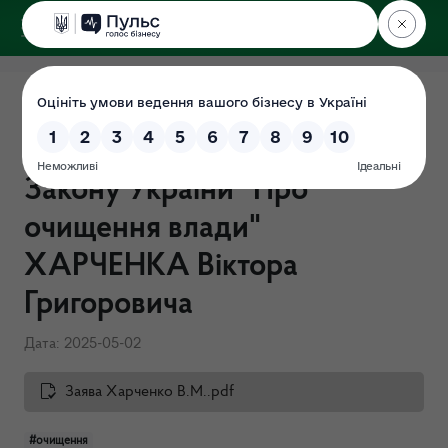
ДЕРЖЕКОІНСПЕКЦІЯ
Центрального округу
Про початок проходження
перевірки відповідно до
Закону України "Про
очищення влади"
ХАРЧЕНКА Віктора
Григоровича
Дата: 2025-05-02
Заява Харченко В.М..pdf
#очищення