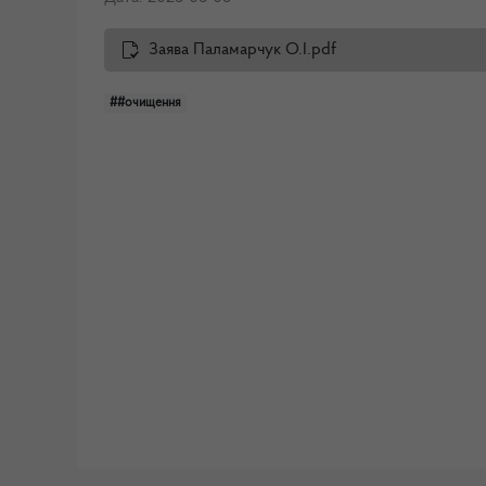
Заява Паламарчук О.І.pdf
##очищення