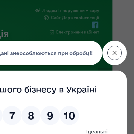
Людям із порушенням зору
Сайт Держекоінспекції
ія
Електронний кабінет
ЧНА ІНФОРМАЦІЯ
НОВИНИ
у