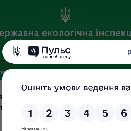
ержавна екологічна інспекц
Центрального округу
Офіційний веб-портал
ИВНА БАЗА
ЗВ’ЯЗКИ ІЗ ГРОМАДСЬКІСТЮ ТА ЗМІ
ПУБЛІ
 перевірки відповідно до Закон
 влади" ПАЛАМАРЧУК Олени