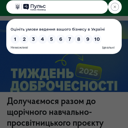
ДЕРЖЕКОІНСПЕКЦІЯ
Центрального округу
Долучаємося разом до
щорічного навчально-
просвітницького проєкту