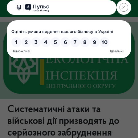
ДЕРЖЕКОІНСПЕКЦІЯ
Центрального округу
Систематичні атаки та
військові дії призводять до
серйозного забруднення