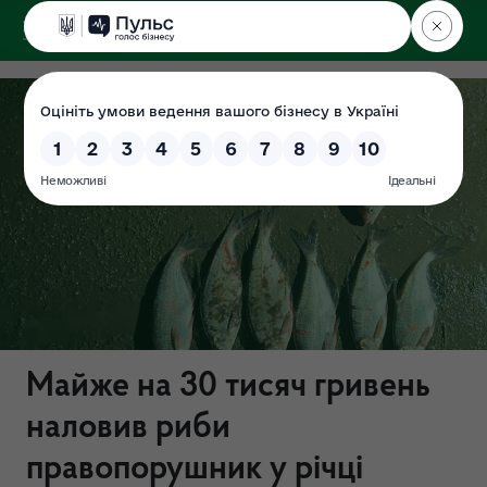
ДЕРЖЕКОІНСПЕКЦІЯ
Центрального округу
Майже на 30 тисяч гривень
наловив риби
правопорушник у річці