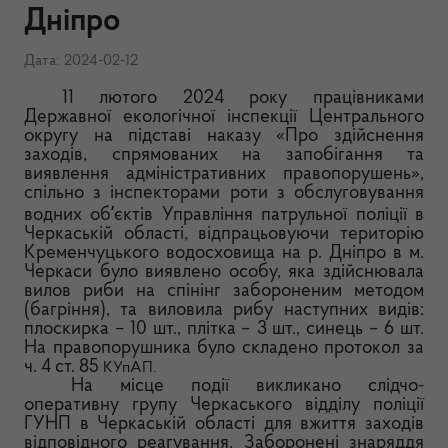
Дніпро
Дата: 2024-02-12
11 лютого 2024 року працівниками
Державної екологічної інспекції Центрального
округу на підставі наказу «Про здійснення
заходів, спрямованих на запобігання та
виявлення адміністративних правопорушень»,
спільно з інспекторами роти з обслуговування
водних обʼєктів Управління патрульної поліції в
Черкаській області, відпрацьовуючи територію
Кременчуцького водосховища на р. Дніпро в м.
Черкаси було виявлено особу, яка здійснювала
вилов риби на спінінг забороненим методом
(багріння), та виловила рибу наступних видів:
плоскирка – 10 шт., плітка – 3 шт., синець – 6 шт.
На правопорушника було складено протокол за
ч. 4 ст. 85
КУпАП.
На місце події викликано слідчо-
оперативну групу Черкаського відділу поліції
ГУНП в Черкаській області для вжиття заходів
відповідного реагування. Заборонені знаряддя