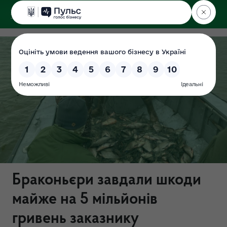
ДЕРЖЕКОІНСПЕКЦІЯ
Центрального округу
Браконьєри завдали шкоди
майже на 5 мільйонів
гривень заказнику