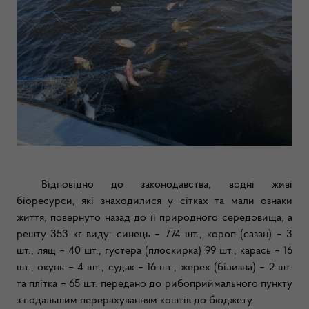
Відповідно до законодавства, водні живі
біоресурси, які знаходилися у сітках та мали ознаки
життя, повернуто назад до її природного середовища, а
решту 353 кг виду: синець – 774 шт., короп (сазан) – 3
шт., лящ – 40 шт., густера (плоскирка) 99 шт., карась – 16
шт., окунь – 4 шт., судак – 16 шт., жерех (білизна) – 2 шт.
та плітка – 65 шт. передано до рибоприймального пункту
з подальшим перерахуванням коштів до бюджету.