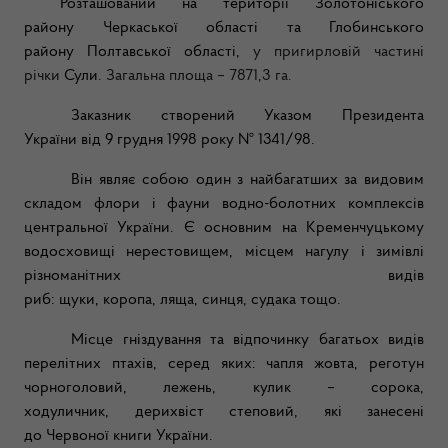
Розташований на території
Золотоніського
району
Черкаської області
та
Глобинського
району
Полтавської області
,
у пригирловій частині
річки
Сули
. Загальна площа – 7871,3 га.
Заказник створений Указом
Президента
України
від
9 грудня
1998
року № 1341/98.
Він являє собою один з найбагатших за видовим
складом
флори
і
фауни
водно-болотних комплексів
центральної України. Є основним на
Кременчуцькому
водосховищі
нерестовищем
, місцем нагулу і зимівлі
різноманітних видів
риб:
щуки
,
коропа
,
ляща
,
синця
,
судака
тощо.
Місце гніздування та відпочинку багатьох видів
перелітних птахів, серед яких: чапля жовта, реготун
чорноголовий, лежень, кулик – сорока,
ходуличник
,
дерихвіст степовий
, які занесені
до
Червоної книги України
.