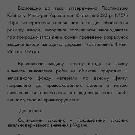
Відповідно до такс, затверджених Постановою
Кабінету Міністрів України від 10 травня 2022 р. №575
«Про затвердження спеціальних такс для обчислення
розміру шкоди, заподіяної порушенням законодавства
про природно-заповідний фонд» проведено розрахунок
завданої шкоди, заподіяної державі, яка становить 4 млн.
951 тис. 179 грн.
Враховуючи завдану істотну шкоду та значну
кількість виловленої риби на об’єктах природно –
заповідного фонду м
атеріали по даному факту,
направлено до правоохоронних органів з метою
виявлення та притягнення до відповідальності осіб,
винних у скоєнні правопорушення.
Довідково
:
Сулинський заказник – ландшафтний заказник
загальнодержавного значення в Україні.