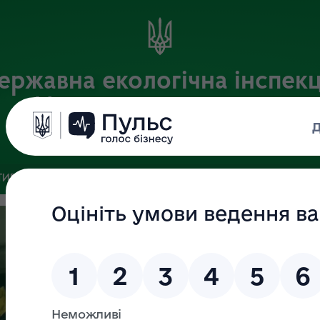
ержавна екологічна інспекц
Центрального округу
Офіційний веб-портал
ИВНА БАЗА
ЗВ’ЯЗКИ ІЗ ГРОМАДСЬКІСТЮ ТА ЗМІ
ПУБЛІ