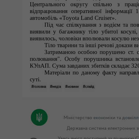
Центрального округу спільно з праці
відпрацювання оперативної інформації 1
автомобіль «Toyota Land Cruiser».
Під час спілкування з водієм та по
виявили у багажнику тіло убитої косулі,
виявилось, чоловіки вполювали косулю нез
Тіло тварини та інші речові докази в
Затриманою особою порушено ст. ст
полювання". Особу порушника встановлен
КУпАП. Сума завданих збитків складає 32
Матеріали по даному факту направ
суті.
#головна
#медіа
#новини
#слайд
Міністерство економіки та довкілл
Державна система електронних з
Увесь вміст доступний за ліцензією
C