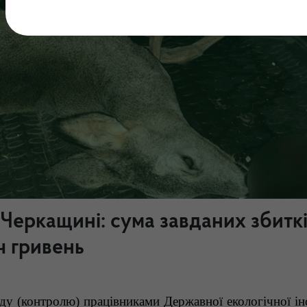
Черкащині: сума завданих збитк
ч гривень
у (контролю) працівниками Державної екологічної інс