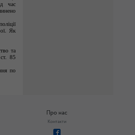
ід час
пинено
оліції
ої. Як
тво та
ст. 85
ння по
Про нас
Контакти