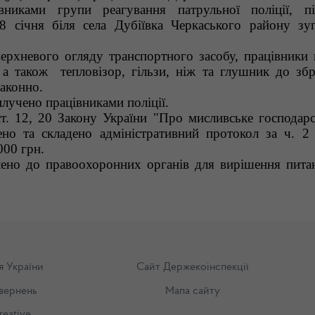
вниками групи реагування патрульної поліції, п
8 січня біля села Дубіївка Черкаського району зу
верхневого огляду транспортного засобу, працівники п
 а також тепловізор, гільзи, ніж та глушник до збр
аконно.
илучено працівниками поліції.
. 12, 20 Закону України "Про мисливське господарс
о та складено адміністративний протокол за ч. 2 
000 грн.
лено до правоохоронних органів для вирішення пита
я України
Сайт Держекоінспекції
вернень
Мапа сайту
reative