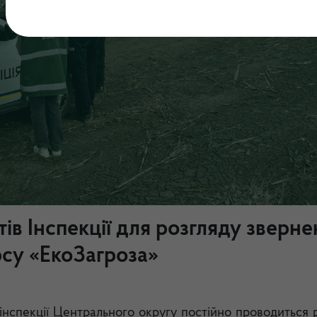
тів Інспекції для розгляду зверне
су «ЕкоЗагроза»
 інспекції Центрального округу постійно проводиться 