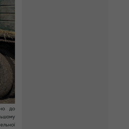
ано до
льшому
ельної