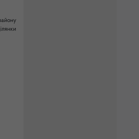
району
ілянки