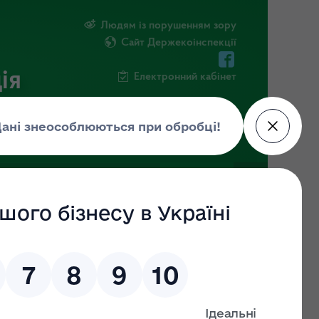
Людям із порушенням зору
Сайт Держекоінспекції
ія
Електронний кабінет
ЧНА ІНФОРМАЦІЯ
НОВИНИ