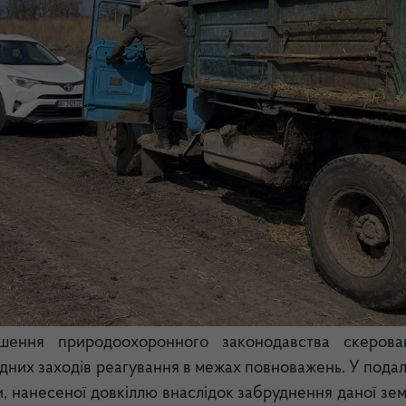
шення природоохоронного законодавства скеров
ідних заходів реагування в межах повноважень. У пода
, нанесеної довкіллю внаслідок забруднення даної зем