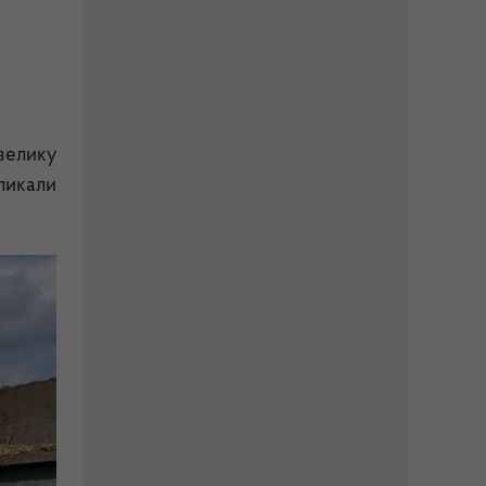
 велику
ликали