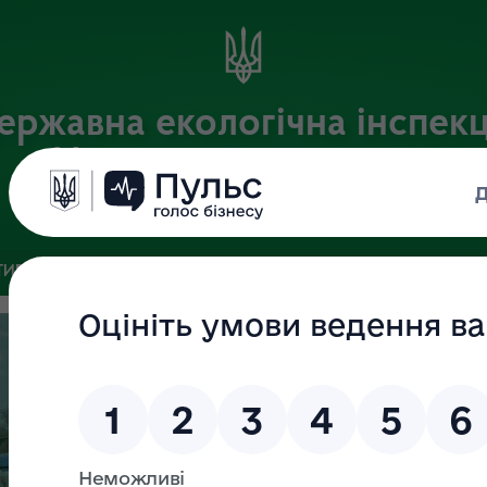
ержавна екологічна інспекц
Центрального округу
Офіційний веб-портал
ИВНА БАЗА
ЗВ’ЯЗКИ ІЗ ГРОМАДСЬКІСТЮ ТА ЗМІ
ПУБЛІ