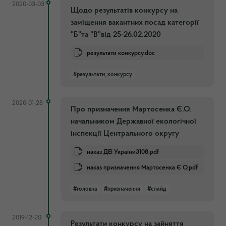
2020-03-03
Щодо результатів конкурсу на
заміщення вакантних посад категорії
"Б"та "В"від 25-26.02.2020
результати конкурсу.doc
#результати_конкурсу
2020-01-28
Про призначення Мартосенка Є.О.
начальником Державної екологічної
інспекції Центрального округу
наказ ДЕІ України3108.pdf
наказ призначення Мартосенка Є О.pdf
#головна
#призначення
#слайд
2019-12-20
Результати конкурсу на зайняття