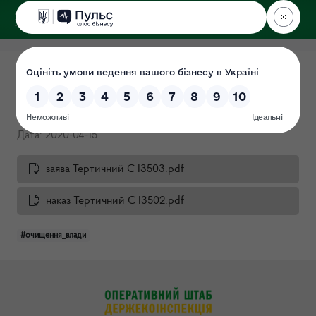
ДЕРЖЕКОІНСПЕКЦІЯ
Центрального округу
Про очищення влади
Тертичного С.І.
Дата: 2020-04-15
заява Тертичний С І3503.pdf
наказ Тертичний С І3502.pdf
#очищення_влади