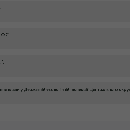
.
 О.С.
Г.
ня влади у Державній екологічній інспекції Центрального окру