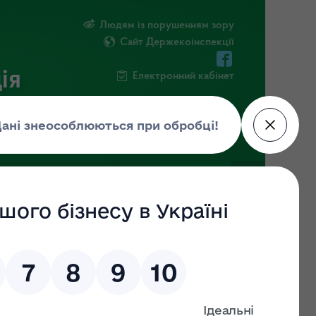
Людям із порушенням зору
Сайт Держекоінспекції
ія
Електронний кабінет
ЧНА ІНФОРМАЦІЯ
НОВИНИ