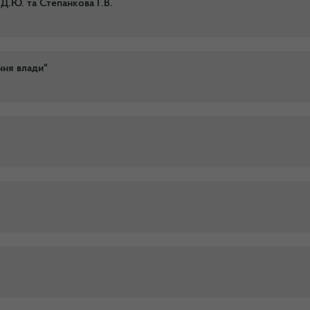
.Ю. та Степанкова Г.В.
ння влади"