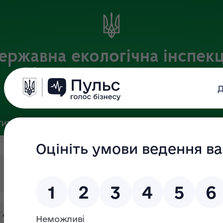
ержавна екологічна інспекц
Центрального округу
Офіційний веб-портал
ИВНА БАЗА
ЗВ’ЯЗКИ ІЗ ГРОМАДСЬКІСТЮ ТА ЗМІ
ПУБЛІ
 А.П.