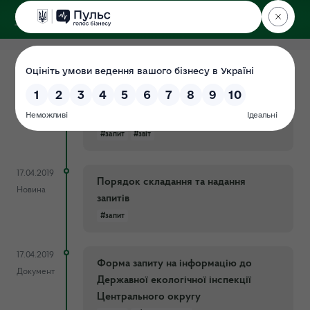
ДЕРЖЕКОІНСПЕКЦІЯ
Центрального округу
04.07.2021
Звіт про надходження запитів по
Сторінка
Держекоінспекції у період з 2014 по
2021 роки
#запит
#звіт
17.04.2019
Порядок складання та надання
Новина
запитів
#запит
17.04.2019
Форма запиту на інформацію до
Документ
Державної екологічної інспекції
Центрального округу