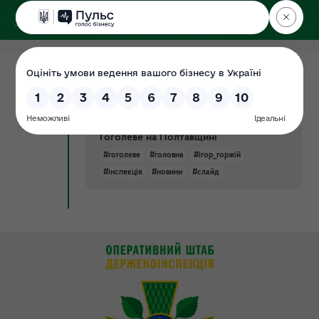
ДЕРЖЕКОІНСПЕКЦІЯ
Центрального округу
11.09.2023
Держекоінспекція провела
Новина
обстеження промислового об’єкту,
що зазнав ракетного удару у селищі
Гоголеве на Полтавщині
#гоголеве
#головна
#ігор_горжій
#інспекція
#новини
#слайд