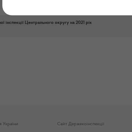
ї інспекції Центрального округу на 2021 рік
я України
Сайт Держекоінспекції