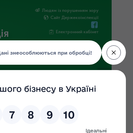
Людям із порушенням зору
Сайт Держекоінспекції
ія
Електронний кабінет
ЧНА ІНФОРМАЦІЯ
НОВИНИ