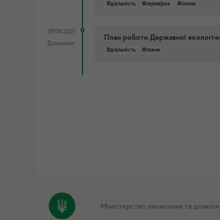
#діяльність
#перевірок
#плани
29.04.2021
План роботи Державної екологічно
Документ
#діяльність
#плани
Міністерство економіки та довкілл