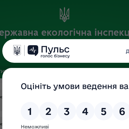
ержавна екологічна інспекц
Центрального округу
Офіційний веб-портал
ИВНА БАЗА
ЗВ’ЯЗКИ ІЗ ГРОМАДСЬКІСТЮ ТА ЗМІ
ПУБЛІ
ї інспекції Центрального округу на 2021 рік
ї інспекції Центрального округу на 2021 рік