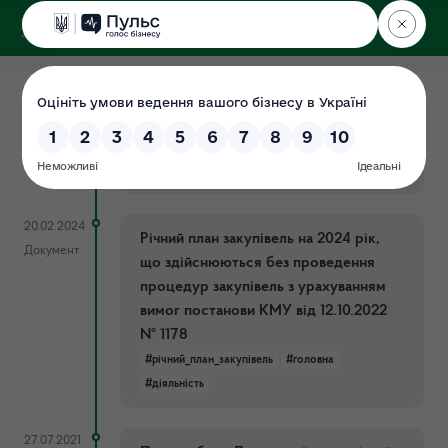
ДЕРЖЕКОІНСПЕКЦІЯ
Центрального округу
06.02.2026
Річний план закупівель на 2026 рік
Документ
#2026
#головна
#діяльність
#закупівлі
#річнийплан
20.02.2024
Річний план закупівель на 2024 рік,
Документ
що здійснюються без проведення
процедур закупівель з урахуванням
вимог постанови КМУ від 12.10.2022
№ 1178
#річний_план_закупівель
#головна
#діяльність
27.07.2021