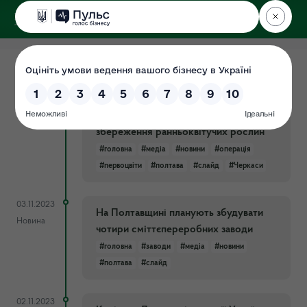
ДЕРЖЕКОІНСПЕКЦІЯ
Центрального округу
22.02.2024
У Полтавській та Черкаській областях
Новина
розпочалася щорічна операція
«Первоцвіт», яка спрямована на
збереження ранньоквітучих рослин
#головна
#медіа
#новини
#операція
#первоцвіти
#полтава
#слайд
#Черкаси
03.11.2023
На Полтавщині планують збудувати
Новина
чотири сміттєпереробних заводи
#головна
#заводи
#медіа
#новини
#полтава
#слайд
02.11.2023