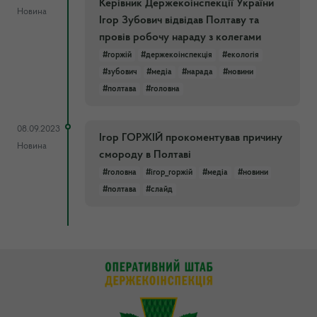
Керівник Держекоінспекції України
Новина
Ігор Зубович відвідав Полтаву та
провів робочу нараду з колегами
#горжій
#держекоінспекція
#екологія
#зубович
#медіа
#нарада
#новини
#полтава
#головна
08.09.2023
Ігор ГОРЖІЙ прокоментував причину
Новина
смороду в Полтаві
#головна
#ігор_горжій
#медіа
#новини
#полтава
#слайд