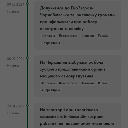
09.02.2024
Долучитися до ЕкоЗагрози:
Новина
Чорнобаївську та Іркліївську громади
проінформували про роботу
електронного сервісу
#головна
#екозагроза
#новини
#слайд
#Черкащина
08.02.2024
На Черкащині відбулася робоча
Новина
зустріч з представниками органів
місцевого самоврядування
#головна
#екозагроза
#новини
#слайд
#Черкащина
23.01.2024
На території орнітологічного
Новина
заказника «Липівський» викрили
рибалок, які ловили рибу мисиновою