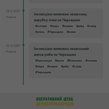
28.12.2023
Інспекцією виявлено незаконну
Новина
вирубку ялин на Черкащині
#головна
#медіа
#новини
#рейд
#слайд
#умань
#Черкащина
#ялини
05.12.2023
Інспекцією виявлено незаконний
Новина
вилов риби на Черкащині
#браконьєри
#вилов
#Вільшанка
#головна
#медіа
#новини
#риба
#слайд
#Черкащина