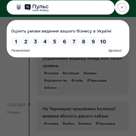
ДЕРЖЕКОІНСПЕКЦІЯ
Центрального округу
25.10.2024
Одному підприємству Черкащини
Новина
доведеться сплатити шкоду за
незаконне користування надрами
(підземними водами) понад 800 тисяч
гривень
#головна
#інспекція
#новини
#підприємство
#слайд
#Черкащина
#збитки
13.02.2024
На Черкащині працівники Інспекції
Новина
виявили вбитого дикого кабана
#головна
#кабан
#новини
#Черкащина