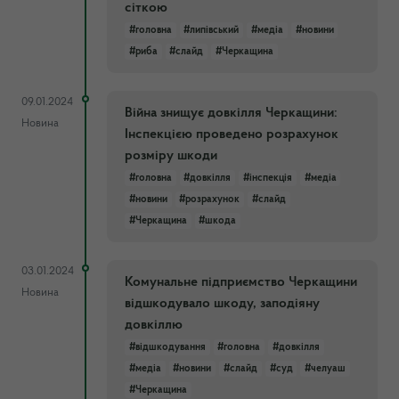
сіткою
#головна
#липівський
#медіа
#новини
#риба
#слайд
#Черкащина
09.01.2024
Війна знищує довкілля Черкащини:
Новина
Інспекцією проведено розрахунок
розміру шкоди
#головна
#довкілля
#інспекція
#медіа
#новини
#розрахунок
#слайд
#Черкащина
#шкода
03.01.2024
Комунальне підприємство Черкащини
Новина
відшкодувало шкоду, заподіяну
довкіллю
#відшкодування
#головна
#довкілля
#медіа
#новини
#слайд
#суд
#челуаш
#Черкащина